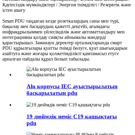
Қауіпсіздік мүмкіндіктері / Энергия тиімділігі / Резервтік және
істен шығу
Smart PDU таңдаған кезде розеткалардың саны мен түрі,
бақылау мен басқарудың қажетті деңгейі, ағымдағы
инфрақұрылыммен үйлесімділік және автоматтандыру мен
интеграцияны қолдау сияқты айнымалы мәндерді
қарастырыңыз. Заманауи деректер орталықтарында смарт
PDU құрылғылары қуатты тиімді бөлуге, қуат шығындарын
азайтуға және жоғары қолжетімділікті қамтамасыз етуге
арналған пайдалы құрал болып табылады.
Alu корпусы IEC ауыстырылатын
басқарылатын pdu
19 дюймдік неміс C19 қашықтағы
pdu