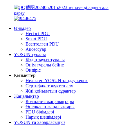
Өнімдер
Негізгі PDU
Smart PDU
Есептелген PDU
Аксессуар
YOSUN туралы
Біздің зауыт туралы
Өнім туралы бейне
Өндіріс
Қызметтер
Неліктен YOSUN таңдау керек
Сертификат жүктеп алу
Жиі қойылатын сұрақтар
Жаңалықтар
Компания жаңалықтары
Өнеркәсіп жаңалықтары
PDU білімдері
Нарық шешімдері
YOSUN-ға хабарласыңыз