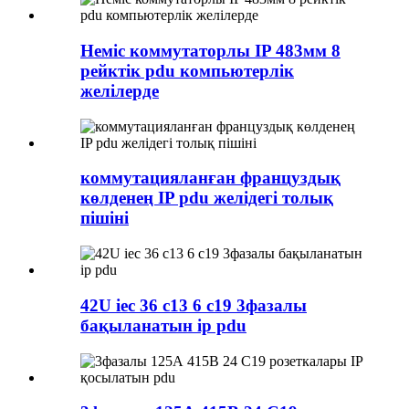
Неміс коммутаторлы IP 483мм 8
рейктік pdu компьютерлік
желілерде
коммутацияланған француздық
көлденең IP pdu желідегі толық
пішіні
42U iec 36 c13 6 c19 3фазалы
бақыланатын ip pdu