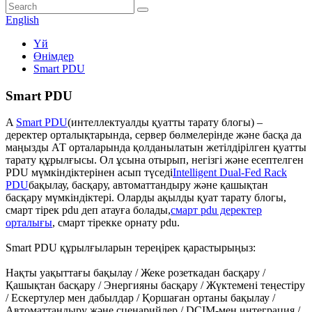
English
Үй
Өнімдер
Smart PDU
Smart PDU
A
Smart PDU
(интеллектуалды қуатты тарату блогы) –
деректер орталықтарында, сервер бөлмелерінде және басқа да
маңызды АТ орталарында қолданылатын жетілдірілген қуатты
тарату құрылғысы. Ол ұсына отырып, негізгі және есептелген
PDU мүмкіндіктерінен асып түседі
Intelligent Dual-Fed Rack
PDU
бақылау, басқару, автоматтандыру және қашықтан
басқару мүмкіндіктері. Оларды ақылды қуат тарату блогы,
смарт тірек pdu деп атауға болады,
смарт pdu деректер
орталығы
, смарт тірекке орнату pdu.
Smart PDU құрылғыларын тереңірек қарастырыңыз:
Нақты уақыттағы бақылау / Жеке розеткадан басқару /
Қашықтан басқару / Энергияны басқару / Жүктемені теңестіру
/ Ескертулер мен дабылдар / Қоршаған ортаны бақылау /
Автоматтандыру және сценарийлер / DCIM-мен интеграция /