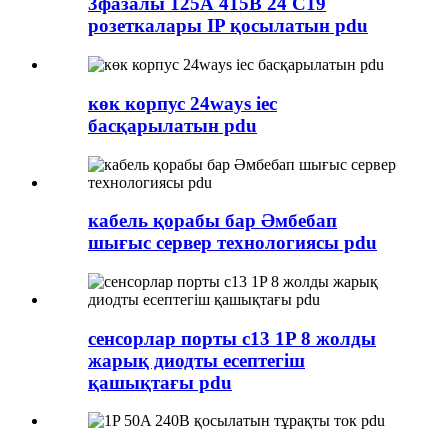
3фазалы 125А 415В 24 C19
розеткалары IP қосылатын pdu
көк корпус 24ways iec
басқарылатын pdu
кабель қорабы бар Әмбебап
шығыс сервер технологиясы pdu
сенсорлар порты c13 1P 8 жолды
жарық диодты есептегіш
қашықтағы pdu