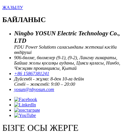
ЖАЗЫЛУ
БАЙЛАНЫС
Ningbo YOSUN Electric Technology Co.,
LTD
PDU Power Solutions саласындағы жетекші кәсіби
өндіруші
906-бөлме, бөлмелер (9-1), (9-2), Лангму ғимараты,
Байша жолы қосалқы ауданы, Цикси қаласы, Нинбо,
Чжэцзян провинциясы, Қытай
+86 15867381241
Дүйсенбі - жұма: 8-ден 10-ға дейін
Сенбі – жексенбі: 9:00 – 20:00
yosun@nbyosun.com
БІЗГЕ ОСЫ ЖЕРГЕ