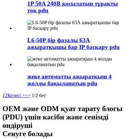
1P 50A 240В қосылатын тұрақты
ток pdu
L6-50P бір фазалы 63А
ажыратқышы бар IP басқару pdu
жеке автоматты ажыратқыш 4
жолды бақыланатын pdu
1
2
Келесі >
>>
1/2 бет
OEM және ODM қуат тарату блогы
(PDU) үшін кәсіби және сенімді
өндіруші
Сенуге болады