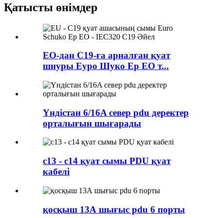
Қатысты өнімдер
ЕО-дан C19-ға арналған қуат
шнуры Еуро Шуко Ер ЕО т...
Үндістан 6/16A север pdu деректер
орталығын шығарады
c13 - c14 қуат сымы PDU қуат
кабелі
қосқыш 13А шығыс pdu 6 порты