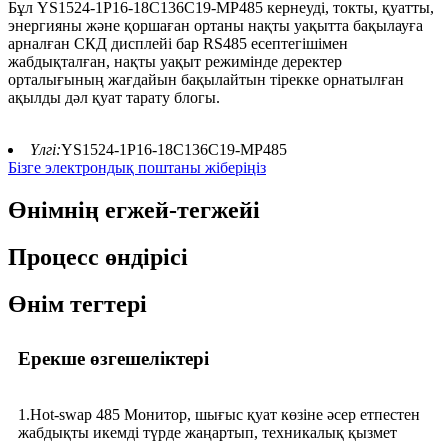
Бұл YS1524-1P16-18C136C19-MP485 кернеуді, токты, қуатты,
энергияны және қоршаған ортаны нақты уақытта бақылауға
арналған СКД дисплейі бар RS485 есептегішімен
жабдықталған, нақты уақыт режимінде деректер
орталығының жағдайын бақылайтын тірекке орнатылған
ақылды дәл қуат тарату блогы.
Үлгі:
YS1524-1P16-18C136C19-MP485
Бізге электрондық поштаны жіберіңіз
Өнімнің егжей-тегжейі
Процесс өндірісі
Өнім тегтері
Ерекше өзгешеліктері
1.Hot-swap 485 Монитор, шығыс қуат көзіне әсер етпестен
жабдықты икемді түрде жаңартып, техникалық қызмет