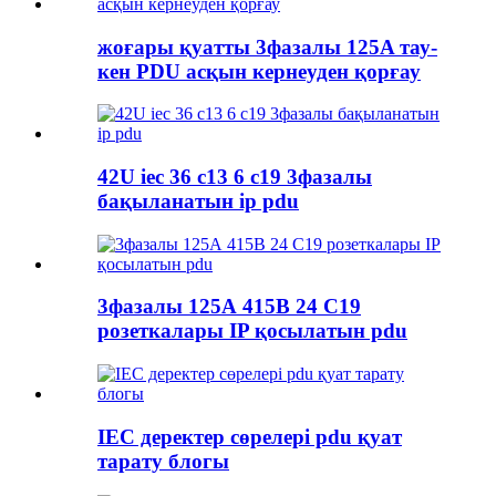
жоғары қуатты 3фазалы 125A тау-
кен PDU асқын кернеуден қорғау
42U iec 36 c13 6 c19 3фазалы
бақыланатын ip pdu
3фазалы 125А 415В 24 C19
розеткалары IP қосылатын pdu
IEC деректер сөрелері pdu қуат
тарату блогы