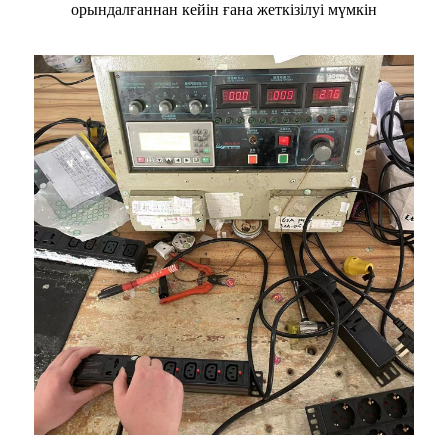
орындалғаннан кейін ғана жеткізілуі мүмкін