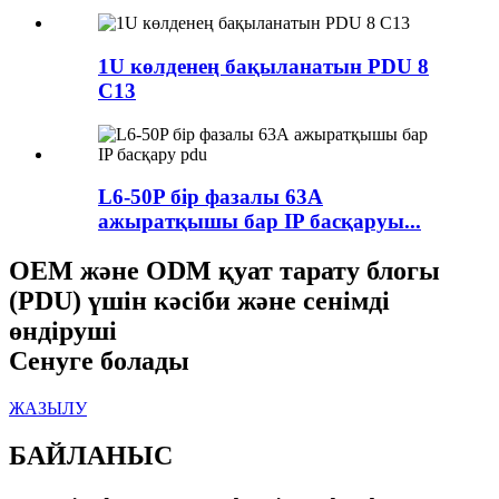
1U көлденең бақыланатын PDU 8
C13
L6-50P бір фазалы 63А
ажыратқышы бар IP басқаруы...
OEM және ODM қуат тарату блогы
(PDU) үшін кәсіби және сенімді
өндіруші
Сенуге болады
ЖАЗЫЛУ
БАЙЛАНЫС