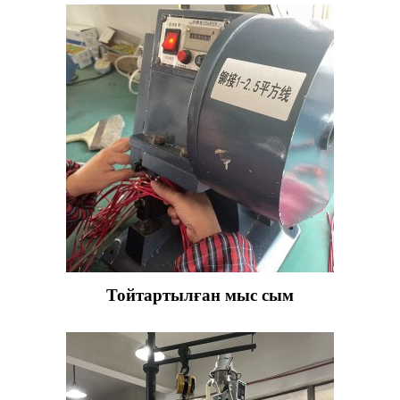
Тойтартылған мыс сым