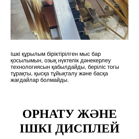
Ішкі құрылым біріктірілген мыс бар
қосылымын, озық нүктелік дәнекерлеу
технологиясын қабылдайды, беріліс тогы
тұрақты, қысқа тұйықталу және басқа
жағдайлар болмайды.
ОРНАТУ ЖӘНЕ
ІШКІ ДИСПЛЕЙ