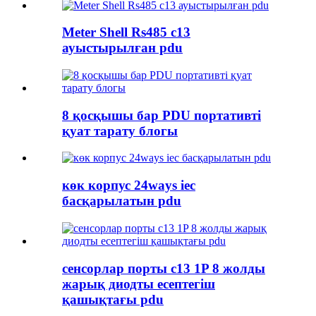
Meter Shell Rs485 c13
ауыстырылған pdu
8 қосқышы бар PDU портативті
қуат тарату блогы
көк корпус 24ways iec
басқарылатын pdu
сенсорлар порты c13 1P 8 жолды
жарық диодты есептегіш
қашықтағы pdu