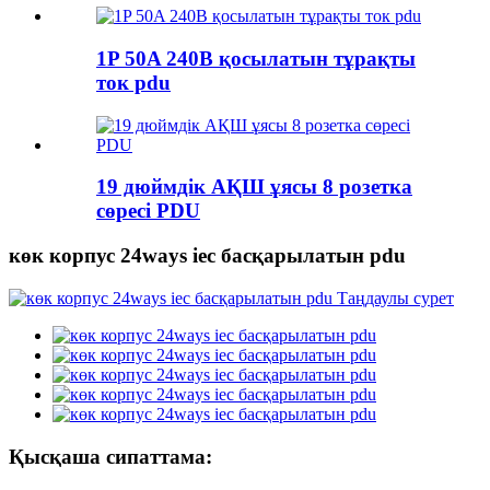
1P 50A 240В қосылатын тұрақты
ток pdu
19 дюймдік АҚШ ұясы 8 розетка
сөресі PDU
көк корпус 24ways iec басқарылатын pdu
Қысқаша сипаттама: