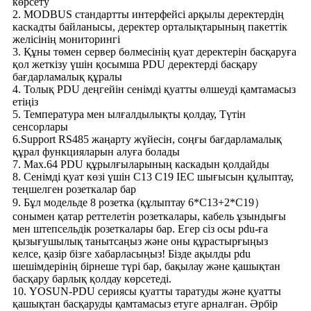
көрсету
2. MODBUS стандартты интерфейсі арқылы деректердің
каскадты байланысы, деректер орталықтарының пакеттік
желісінің мониторингі
3. Құны төмен сервер бөлмесінің қуат деректерін басқаруға
қол жеткізу үшін қосымша PDU деректерді басқару
бағдарламалық құралы
4. Толық PDU деңгейін сенімді қуатты өлшеуді қамтамасыз
етіңіз
5. Температура мен ылғалдылықты қолдау, Түтін
сенсорлары
6.Support RS485 жаңарту жүйесін, соңғы бағдарламалық
құрал функцияларын алуға болады
7. Max.64 PDU құрылғыларының каскадын қолдайды
8. Сенімді қуат көзі үшін C13 C19 IEC шығысын құлыптау,
теңшелген розеткалар бар
9. Бұл модельде 8 розетка (құлыптау 6*C13+2*C19）
сонымен қатар реттелетін розеткалары, кабель ұзындығы
мен штепсельдік розеткалары бар. Егер сіз осы pdu-ға
қызығушылық танытсаңыз және оны құрастырғыңыз
келсе, қазір бізге хабарласыңыз! Бізде ақылды pdu
шешімдерінің бірнеше түрі бар, бақылау және қашықтан
басқару барлық қолдау көрсетеді.
10. YOSUN-PDU сериясы қуатты таратуды және қуатты
қашықтан басқаруды қамтамасыз етуге арналған. Әрбір