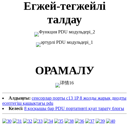
Егжей-тегжейлі
талдау
ОРАМАЛУ
Алдыңғы:
сенсорлар порты c13 1P 8 жолды жарық диодты
есептегіш қашықтағы pdu
Келесі:
8 қосқышы бар PDU портативті қуат тарату блогы