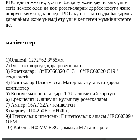
PDU қайта жүктеу, қуатты басқару және қауіпсіздік үшін
сегіз немесе одан да көп розеткаларды дербес қосуға және
өшіруге мүмкіндік береді. PDU қуатты таратуды басқаруды
қарапайым және үнемді ету үшін көптеген мүмкіндіктерге
ие.
мәліметтер
1)Өлшемі: 1272*62.3*55мм
2)Түсі: көк корпус, қара розеткалар
3) Розеткалар: 18*IEC60320 C13 + 6*IEC60320 C19 /
теңшелетін
4) Розеткалар Пластмасса: Материал: тұтануға қарсы
компьютер
5) Корпус материалы: қара 1,5U алюминий корпусы
6) Ерекшелігі: Өлшеуіш, құлыптау розеткалары
7) Ампер: 16A / 32A / теңшелген
8) кернеу: 110-250В~ 50/60Гц
9)Штепсельдік штепсель: F штепсельдік ашасы / IEC60309 /
OEM
10) Кабель: H05VV-F 3G1,5мм2, 2М / тапсырыс