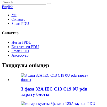
English
Үй
Өнімдер
Smart PDU
Санаттар
Негізгі PDU
Есептелген PDU
Smart PDU
Аксессуар
Таңдаулы өнімдер
3 фаза 32A IEC C13 C19 0U pdu
тарату блогы