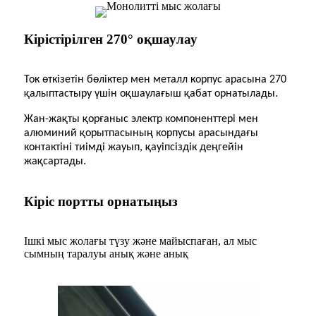
Кірістірілген 270° оқшаулау
Ток өткізетін бөліктер мен металл корпус арасына 270
қалыптастыру үшін оқшаулағыш қабат орнатылады.
Жан-жақты қорғаныс электр компоненттері мен
алюминий қорытпасының корпусы арасындағы
контактіні тиімді жауып, қауіпсіздік деңгейін
жақсартады.
Кіріс портты орнатыңыз
Ішкі мыс жолағы түзу және майыспаған, ал мыс
сымның таралуы анық және анық