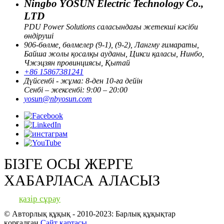
Ningbo YOSUN Electric Technology Co.,
LTD
PDU Power Solutions саласындағы жетекші кәсіби
өндіруші
906-бөлме, бөлмелер (9-1), (9-2), Лангму ғимараты,
Байша жолы қосалқы ауданы, Цикси қаласы, Нинбо,
Чжэцзян провинциясы, Қытай
+86 15867381241
Дүйсенбі - жұма: 8-ден 10-ға дейін
Сенбі – жексенбі: 9:00 – 20:00
yosun@nbyosun.com
БІЗГЕ ОСЫ ЖЕРГЕ
ХАБАРЛАСА АЛАСЫЗ
қазір сұрау
© Авторлық құқық - 2010-2023: Барлық құқықтар
қорғалған.
Сайт картасы