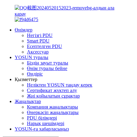
Өнімдер
Негізгі PDU
Smart PDU
Есептелген PDU
Аксессуар
YOSUN туралы
Біздің зауыт туралы
Өнім туралы бейне
Өндіріс
Қызметтер
Неліктен YOSUN таңдау керек
Сертификат жүктеп алу
Жиі қойылатын сұрақтар
Жаңалықтар
Компания жаңалықтары
Өнеркәсіп жаңалықтары
PDU білімдері
Нарық шешімдері
YOSUN-ға хабарласыңыз