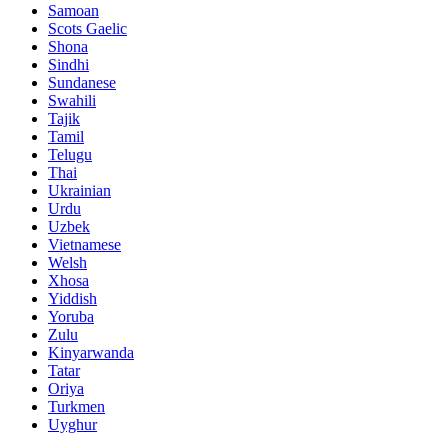
Samoan
Scots Gaelic
Shona
Sindhi
Sundanese
Swahili
Tajik
Tamil
Telugu
Thai
Ukrainian
Urdu
Uzbek
Vietnamese
Welsh
Xhosa
Yiddish
Yoruba
Zulu
Kinyarwanda
Tatar
Oriya
Turkmen
Uyghur