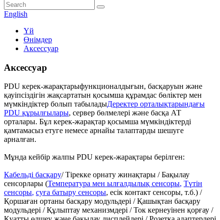
English
Үй
Өнімдер
Аксессуар
Аксессуар
PDU керек-жарақтары
функционалдығын, басқаруын және
қауіпсіздігін жақсартатын қосымша құрамдас бөліктер мен
мүмкіндіктер болып табылады
Деректер орталықтарындағы
PDU құрылғылары
, сервер бөлмелері және басқа АТ
орталары. Бұл керек-жарақтар қосымша мүмкіндіктерді
қамтамасыз етуге немесе арнайы талаптарды шешуге
арналған.
Мұнда кейбір жалпы PDU керек-жарақтары берілген:
Кабельді басқару
/ Тірекке орнату жинақтары / Бақылау
сенсорлары (
Температура мен ылғалдылық сенсоры
,
Түтін
сенсоры
,
суға батыру сенсоры
, есік контакт сенсоры, т.б.) /
Қоршаған ортаны басқару модульдері / Қашықтан басқару
модульдері / Құлыптау механизмдері / Ток кернеуінен қорғау /
Қуатты өлшеу және бақылау дисплейлері / Розетка адаптерлері