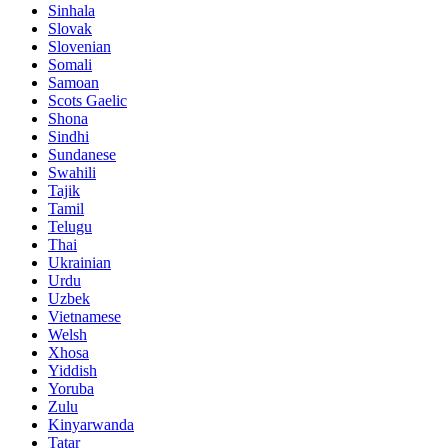
Sinhala
Slovak
Slovenian
Somali
Samoan
Scots Gaelic
Shona
Sindhi
Sundanese
Swahili
Tajik
Tamil
Telugu
Thai
Ukrainian
Urdu
Uzbek
Vietnamese
Welsh
Xhosa
Yiddish
Yoruba
Zulu
Kinyarwanda
Tatar