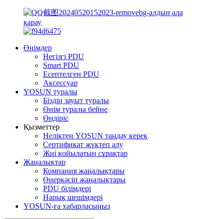
Өнімдер
Негізгі PDU
Smart PDU
Есептелген PDU
Аксессуар
YOSUN туралы
Біздің зауыт туралы
Өнім туралы бейне
Өндіріс
Қызметтер
Неліктен YOSUN таңдау керек
Сертификат жүктеп алу
Жиі қойылатын сұрақтар
Жаңалықтар
Компания жаңалықтары
Өнеркәсіп жаңалықтары
PDU білімдері
Нарық шешімдері
YOSUN-ға хабарласыңыз