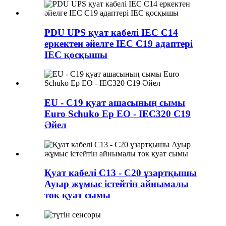
PDU UPS қуат кабелі IEC C14
еркектен әйелге IEC C19 адаптері
IEC қосқышы
EU - C19 қуат ашасының сымы
Euro Schuko Ер ЕО - IEC320 C19
Әйел
Қуат кабелі C13 - C20 ұзартқышы
Ауыр жұмыс істейтін айнымалы
ток қуат сымы