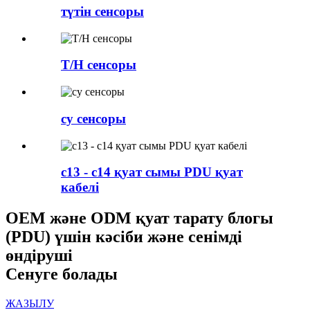
түтін сенсоры
T/H сенсоры
су сенсоры
c13 - c14 қуат сымы PDU қуат
кабелі
OEM және ODM қуат тарату блогы
(PDU) үшін кәсіби және сенімді
өндіруші
Сенуге болады
ЖАЗЫЛУ