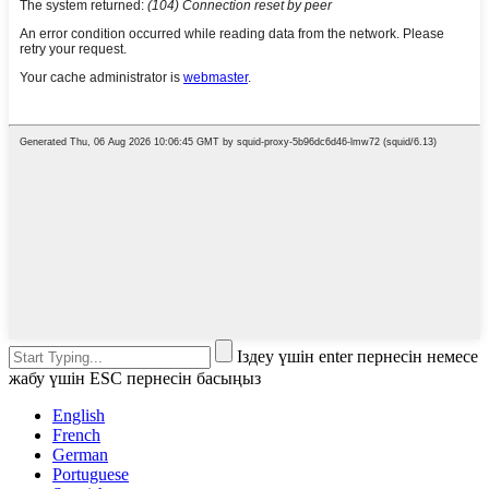
Іздеу үшін enter пернесін немесе
жабу үшін ESC пернесін басыңыз
English
French
German
Portuguese