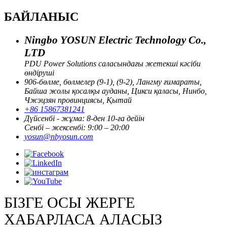
БАЙЛАНЫС
Ningbo YOSUN Electric Technology Co.,
LTD
PDU Power Solutions саласындағы жетекші кәсіби
өндіруші
906-бөлме, бөлмелер (9-1), (9-2), Лангму ғимараты,
Байша жолы қосалқы ауданы, Цикси қаласы, Нинбо,
Чжэцзян провинциясы, Қытай
+86 15867381241
Дүйсенбі - жұма: 8-ден 10-ға дейін
Сенбі – жексенбі: 9:00 – 20:00
yosun@nbyosun.com
БІЗГЕ ОСЫ ЖЕРГЕ
ХАБАРЛАСА АЛАСЫЗ