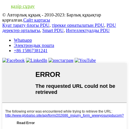
қазір сұрау
© Авторлық құқық - 2010-2023: Барлық құқықтар
қорғалған.
Сайт картасы
Қуат тарату блогы PDU
,
тірекке орнатылатын PDU
,
PDU
деректер орталығы
,
Smart PDU
,
Интеллектуалды PDU
Whatsapp
Электрондық пошта
+86 15867381241